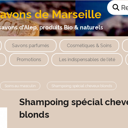
Re
savons de Marseille
 d'Alep, produits Bio & naturels
Savons parfumés
Cosmétiques & Soins
Promotions
Les indispensables de l'été
Soins au masculin
Shampoing spécial cheveux blonds
Shampoing spécial chev
blonds