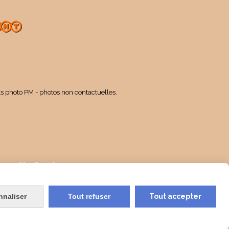
ts photo PM - photos non contactuelles.
kies
Mon Compte
nnaliser
Tout refuser
Tout accepter