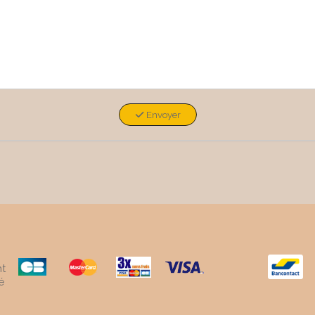
Envoyer
t
é