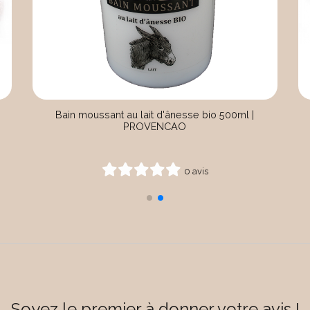
Bain moussant au lait d'ânesse bio 500ml |
PROVENCAO
0 avis
Soyez le premier à donner votre avis !