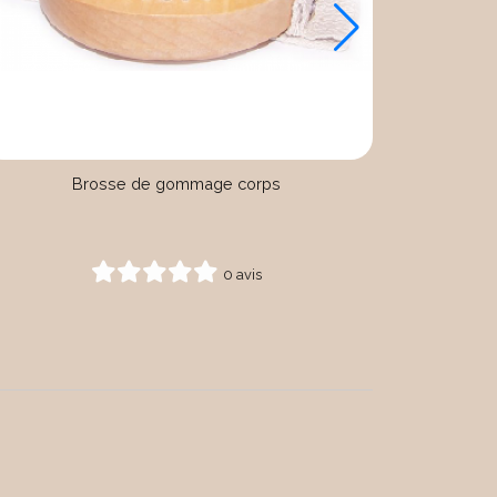
Brosse de gommage corps
0 avis