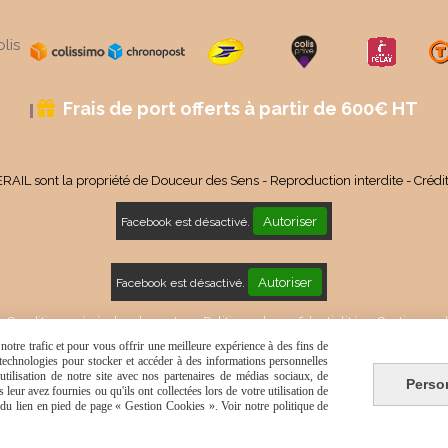
lis
Frais de port offerts à partir de 600€ HT

RAIL sont la propriété de Douceur des Sens - Reproduction interdite - Crédi
Autoriser
Facebook est désactivé.
Autoriser
Facebook est désactivé.
Conditions générales de vente
Politique de confidentialité
Gestion coo
otre trafic et pour vous offrir une meilleure expérience à des fins de
s technologies pour stocker et accéder à des informations personnelles
tilisation de notre site avec nos partenaires de médias sociaux, de
Perso
leur avez fournies ou qu'ils ont collectées lors de votre utilisation de
e du lien en pied de page « Gestion Cookies ». Voir notre politique de