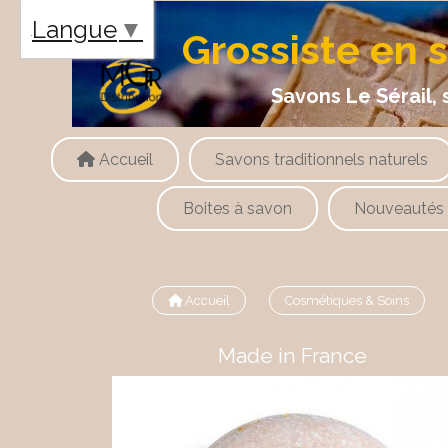
Panneau de gestion des cookies
Langue
▼
Grossiste en 
Savons Le Sérail, savons
Accueil
Savons traditionnels naturels
Boites à savon
Nouveautés
Accueil
Cosmétiques & Soins
Made in France