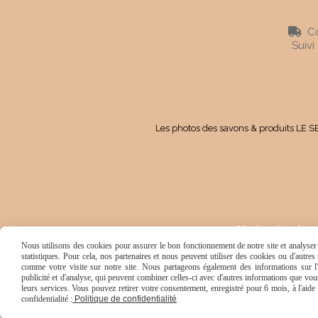
Co

Suivi
Les photos des savons & produits LE SE
Mentions Légales
Nous utilisons des cookies pour assurer le bon fonctionnement de notre site et analyser n
statistiques. Pour cela, nos partenaires et nous peuvent utiliser des cookies ou d'autre
comme votre visite sur notre site. Nous partageons également des informations sur l'u
publicité et d'analyse, qui peuvent combiner celles-ci avec d'autres informations que vous 
leurs services. Vous pouvez retirer votre consentement, enregistré pour 6 mois, à l'aid
confidentialité :
Politique de confidentialité