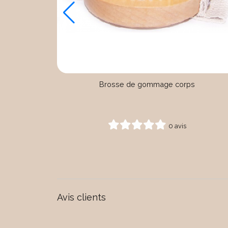
 500ml |
Brosse de gommage corps
0 avis
Avis clients