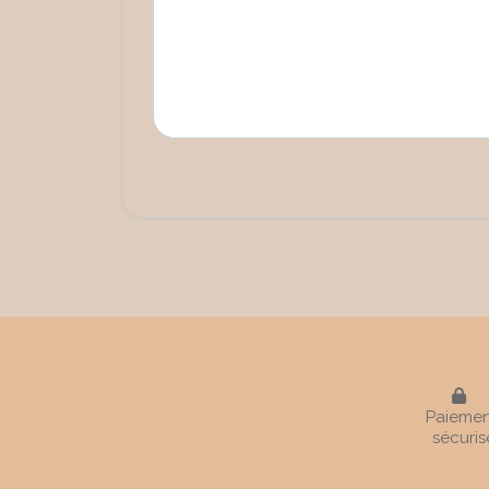

Paiemen
sécuris