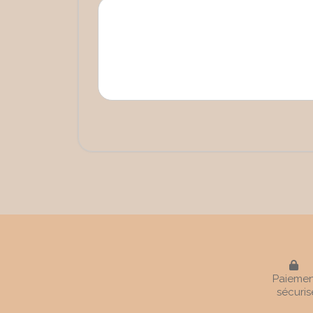

Paiemen
sécuris