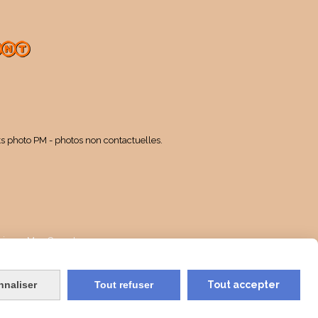
ts photo PM - photos non contactuelles.
kies
Mon Compte
nnaliser
Tout refuser
Tout accepter