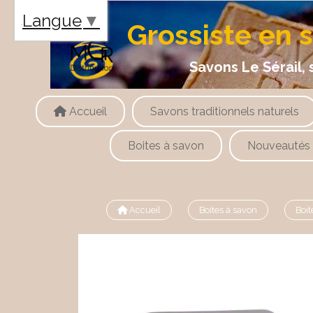
Panneau de gestion des cookies
Langue
▼
Grossiste en 
Savons Le Sérail, savons
Accueil
Savons traditionnels naturels
Boites à savon
Nouveautés
Accueil
Boites à savon
Boit