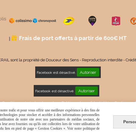
lis
Frais de port offerts à partir de 600€ HT

RAIL sont la propriété de Douceur des Sens - Reproduction interdite - Crédi
Autoriser
Facebook est désactivé.
Autoriser
Facebook est désactivé.
Conditions générales de vente
Politique de confidentialité
Gestion coo
otre trafic et pour vous offrir une meilleure expérience à des fins de
s technologies pour stocker et accéder à des informations personnelles
tilisation de notre site avec nos partenaires de médias sociaux, de
Perso
leur avez fournies ou qu'ils ont collectées lors de votre utilisation de
e du lien en pied de page « Gestion Cookies ». Voir notre politique de