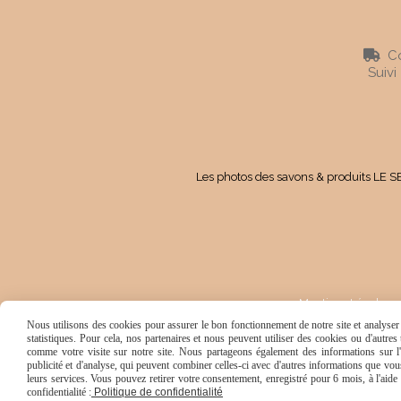
Co

Suivi
Les photos des savons & produits LE SE
Mentions Légales
Nous utilisons des cookies pour assurer le bon fonctionnement de notre site et analyser n
statistiques. Pour cela, nos partenaires et nous peuvent utiliser des cookies ou d'autre
comme votre visite sur notre site. Nous partageons également des informations sur l'u
publicité et d'analyse, qui peuvent combiner celles-ci avec d'autres informations que vous 
leurs services. Vous pouvez retirer votre consentement, enregistré pour 6 mois, à l'aid
confidentialité :
Politique de confidentialité