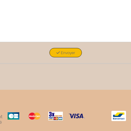
Envoyer
t
é