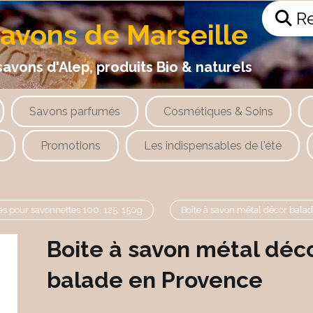
Re
savons de Marseille
 d'Alep, produits Bio & naturels
Savons parfumés
Cosmétiques & Soins
Promotions
Les indispensables de l'été
es pour savonnettes 100, 125, 150g
Boite à savon métal décor bala
Boite à savon métal déc
balade en Provence