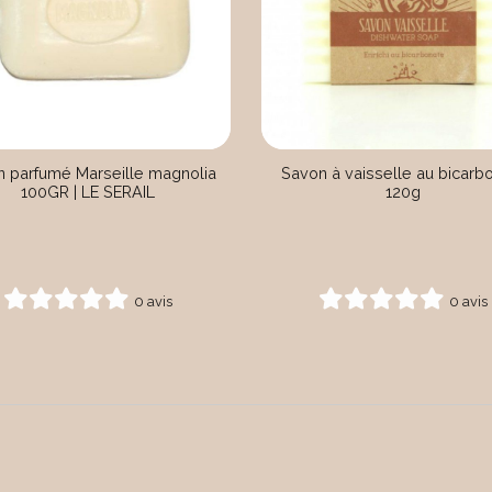
n parfumé Marseille magnolia
Savon à vaisselle au bicarb
100GR | LE SERAIL
120g
0 avis
0 avis