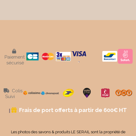

Paiement
sécurisé
Colis

Suivi
Frais de port offerts à partir de 600€ HT

Les photos des savons & produits LE SERAIL sont la propriété de