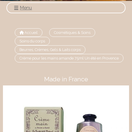
Menu
Accueil
Cosmétiques & Soins
Soins du corps
Beurres, Crèmes, Gels & Laits corps
Crème pour les mains amande 75ml Un été en Provence
Made in France