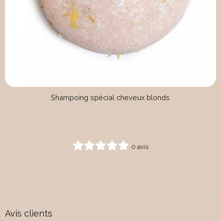
Shampoing spécial cheveux blonds
0 avis
Avis clients