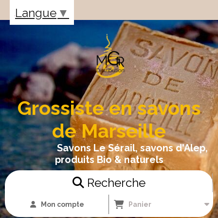
Panneau de gestion des cookies
Langue
▼
Grossiste en savons
de Marseille
Savons Le Sérail, savons d'Alep,
produits Bio & naturels
Recherche
Mon compte
Panier