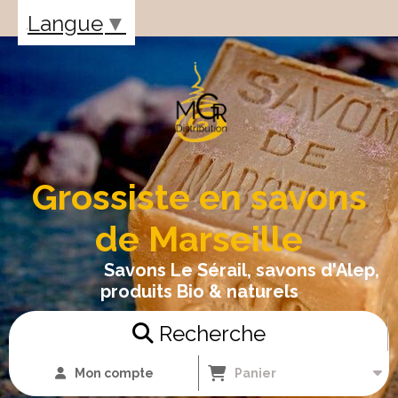
Panneau de gestion des cookies
Langue
▼
Grossiste en savons
de Marseille
Savons Le Sérail, savons d'Alep,
produits Bio & naturels
Recherche
Mon compte
Panier