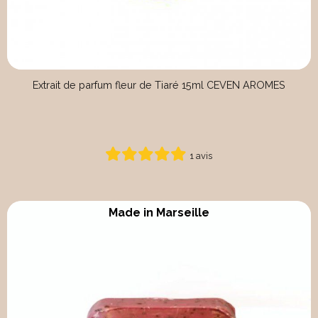
Extrait de parfum fleur de Tiaré 15ml CEVEN AROMES
1 avis
Made in Marseille