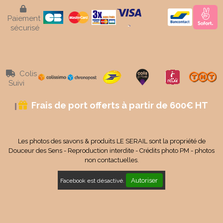

Paiement
sécurisé
Colis

Suivi
Frais de port offerts à partir de 600€ HT

Les photos des savons & produits LE SERAIL sont la propriété de
Douceur des Sens - Reproduction interdite - Crédits photo PM - photos
non contactuelles.
Autoriser
Facebook est désactivé.