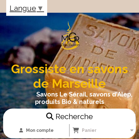
Panneau de gestion des cookies
Langue
▼
Grossiste en savons
de Marseille
Savons Le Sérail, savons d'Alep,
produits Bio & naturels
Recherche
Mon compte
Panier