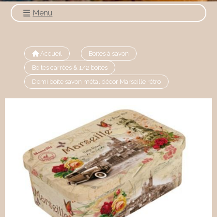
Menu
Accueil
Boites à savon
Boites carrées & 1/2 boites
Demi boite savon métal décor Marseille rétro