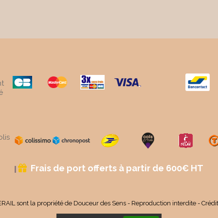
t
é
lis
Frais de port offerts à partir de 600€ HT

RAIL sont la propriété de Douceur des Sens - Reproduction interdite - Crédi