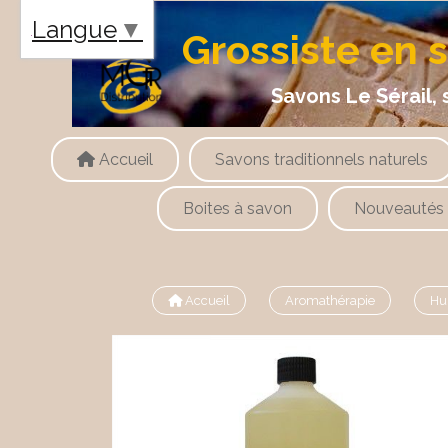
Panneau de gestion des cookies
Langue
▼
Grossiste en 
Savons Le Sérail, savons
Accueil
Savons traditionnels naturels
Boites à savon
Nouveautés
Accueil
Aromathérapie
Hu