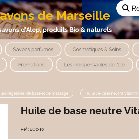
Re
savons de Marseille
 d'Alep, produits Bio & naturels
Savons parfumés
Cosmétiques & Soins
Promotions
Les indispensables de l'été
iles végétales, de base et de massage
Huile de base neutre Vitamin
Huile de base neutre Vi
Ref :
BOz-16