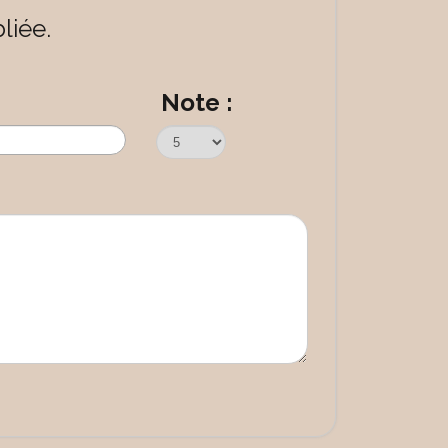
liée.
Note :