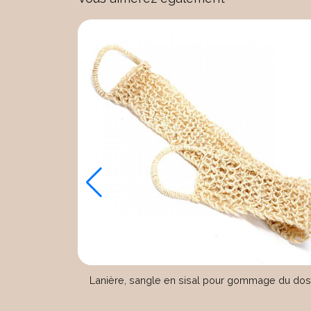
l | CEVEN
Lanière, sangle en sisal pour gommage du do