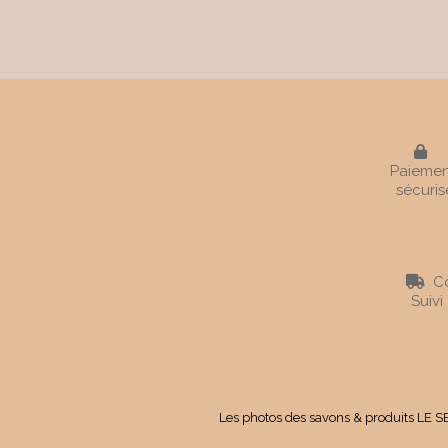

Paiemen
sécuris
Co

Suivi
Les photos des savons & produits LE SE