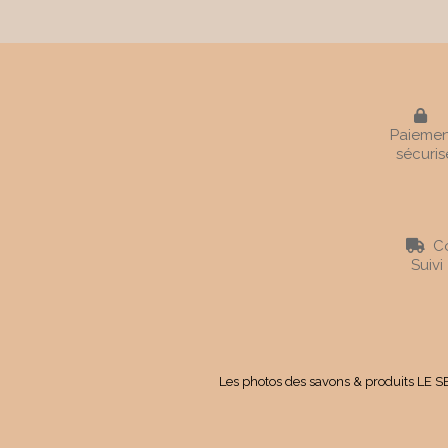

Paiemen
sécuris
Co

Suivi
Les photos des savons & produits LE SE