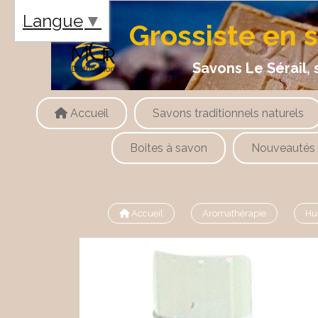
Panneau de gestion des cookies
Langue
▼
Grossiste en 
Savons Le Sérail, savons
Accueil
Savons traditionnels naturels
Boites à savon
Nouveautés
Accueil
Aromathérapie
Hui