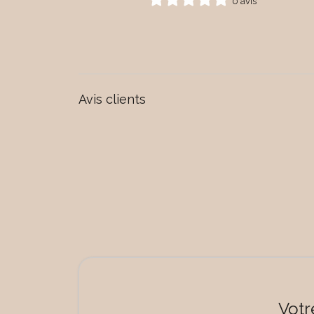
0 avis
Avis clients
Votr