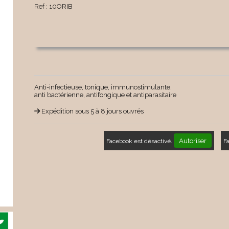
Ref :
10ORIB
Anti-infectieuse, tonique, immunostimulante,
anti bactérienne, antifongique et antiparasitaire
Expédition sous 5 à 8 jours ouvrés
Autoriser
Facebook est désactivé.
F