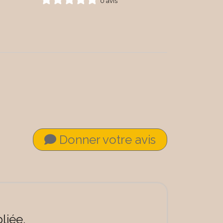
0 avis
Donner votre avis
liée.