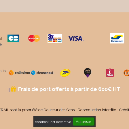
t
é
lis
Frais de port offerts à partir de 600€ HT

RAIL sont la propriété de Douceur des Sens - Reproduction interdite - Crédi
Autoriser
Facebook est désactivé.