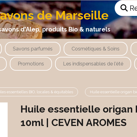
Re
savons de Marseille
 d'Alep, produits Bio & naturels
Savons parfumés
Cosmétiques & Soins
Promotions
Les indispensables de l'été
les essentielles BIO, locales & équitables
Huile essentielle origan
Huile essentielle origan 
10ml | CEVEN AROMES