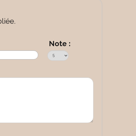
liée.
Note :