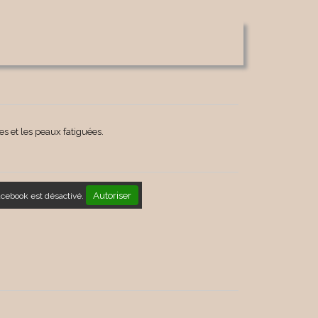
s et les peaux fatiguées.
Autoriser
acebook est désactivé.