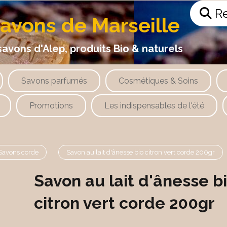
Re
savons de Marseille
 d'Alep, produits Bio & naturels
Savons parfumés
Cosmétiques & Soins
Promotions
Les indispensables de l'été
Savons corde
Savon au lait d'ânesse bio citron vert corde 200gr
Savon au lait d'ânesse b
citron vert corde 200gr