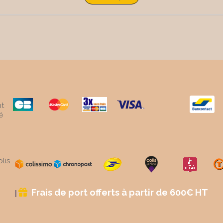
t
é
lis
Frais de port offerts à partir de 600€ HT
