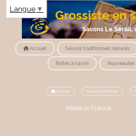
Panneau de gestion des cookies
Langue
▼
Grossiste en 
Savons Le Sérail, savons
Accueil
Savons traditionnels naturels
Boites à savon
Nouveautés
Accueil
Savons parfumés
Made in France