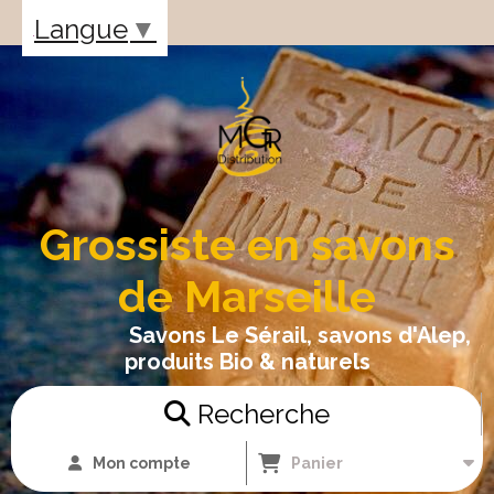
Panneau de gestion des cookies
Langue
▼
Grossiste en savons
de Marseille
Savons Le Sérail, savons d'Alep,
produits Bio & naturels
Recherche
Mon compte
Panier