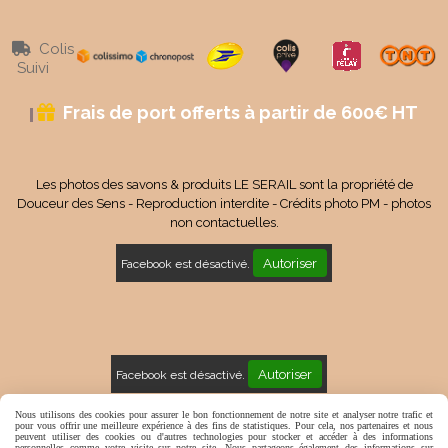
Colis

Suivi
Frais de port offerts à partir de 600€ HT

Les photos des savons & produits LE SERAIL sont la propriété de
Douceur des Sens - Reproduction interdite - Crédits photo PM - photos
non contactuelles.
Autoriser
Facebook est désactivé.
Autoriser
Facebook est désactivé.
Mentions Légales
Conditions générales de vente
Nous utilisons des cookies pour assurer le bon fonctionnement de notre site et analyser notre trafic et
pour vous offrir une meilleure expérience à des fins de statistiques. Pour cela, nos partenaires et nous
peuvent utiliser des cookies ou d'autres technologies pour stocker et accéder à des informations
Politique de confidentialité
Gestion cookies
Mon Compte
personnelles comme votre visite sur notre site. Nous partageons également des informations sur