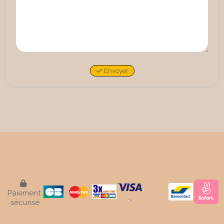
Envoyer

Paiement
sécurisé