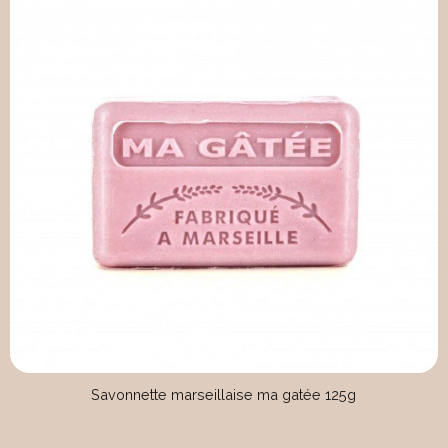
Savonnette marseillaise ma gatée 125g