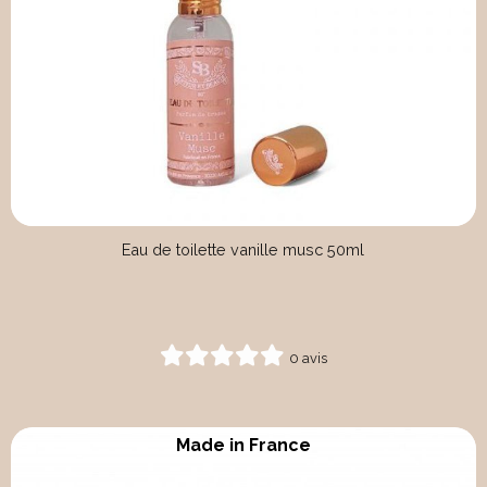
Eau de toilette vanille musc 50ml
0 avis
Made in France