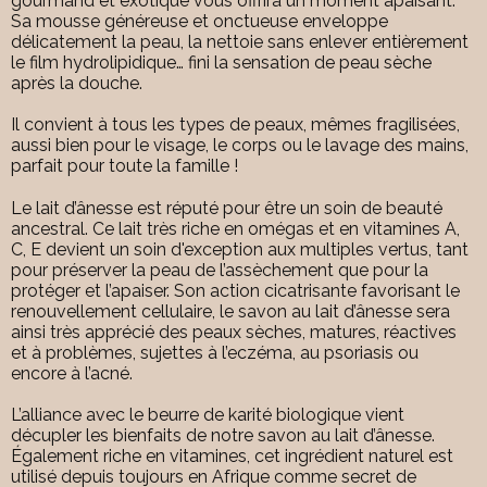
gourmand et exotique vous offrira un moment apaisant.
Sa mousse généreuse et onctueuse enveloppe
délicatement la peau, la nettoie sans enlever entièrement
le film hydrolipidique… fini la sensation de peau sèche
après la douche.
Il convient à tous les types de peaux, mêmes fragilisées,
aussi bien pour le visage, le corps ou le lavage des mains,
parfait pour toute la famille !
Le lait d’ânesse est réputé pour être un soin de beauté
ancestral. Ce lait très riche en omégas et en vitamines A,
C, E devient un soin d'exception aux multiples vertus, tant
pour préserver la peau de l’assèchement que pour la
protéger et l’apaiser. Son action cicatrisante favorisant le
renouvellement cellulaire, le savon au lait d’ânesse sera
ainsi très apprécié des peaux sèches, matures, réactives
et à problèmes, sujettes à l’eczéma, au psoriasis ou
encore à l’acné.
L’alliance avec le beurre de karité biologique vient
décupler les bienfaits de notre savon au lait d’ânesse.
Également riche en vitamines, cet ingrédient naturel est
utilisé depuis toujours en Afrique comme secret de