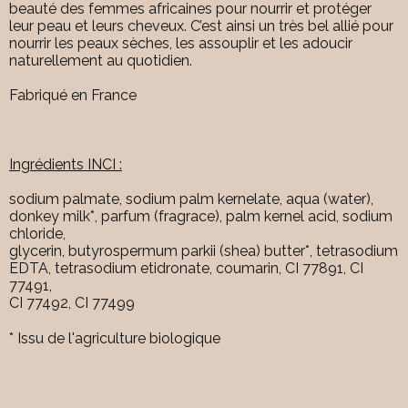
beauté des femmes africaines pour nourrir et protéger
leur peau et leurs cheveux. C’est ainsi un très bel allié pour
nourrir les peaux sèches, les assouplir et les adoucir
naturellement au quotidien.
Fabriqué en France
Ingrédients INCI :
sodium palmate, sodium palm kernelate, aqua (water),
donkey milk*, parfum (fragrace), palm kernel acid, sodium
chloride,
glycerin, butyrospermum parkii (shea) butter*, tetrasodium
EDTA, tetrasodium etidronate, coumarin, CI 77891, CI
77491,
CI 77492, CI 77499
* Issu de l'agriculture biologique