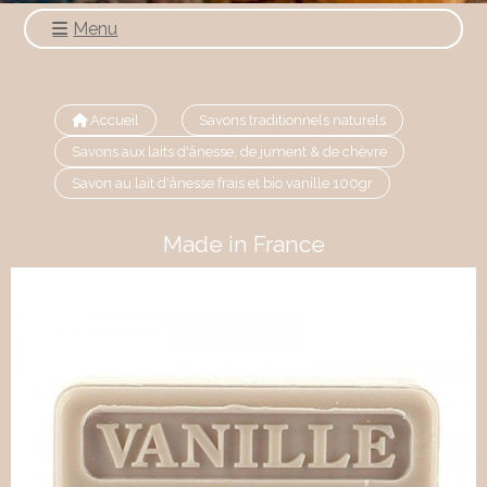
Menu
Accueil
Savons traditionnels naturels
Savons aux laits d'ânesse, de jument & de chèvre
Savon au lait d'ânesse frais et bio vanille 100gr
Made in France