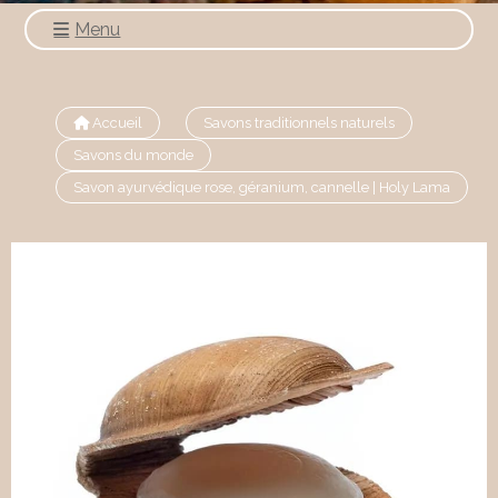
Menu
Accueil
Savons traditionnels naturels
Savons du monde
Savon ayurvédique rose, géranium, cannelle | Holy Lama