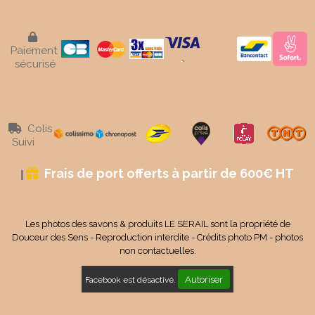

Paiement
sécurisé
Colis

Suivi
Frais de port offerts à partir de 600€ HT

Les photos des savons & produits LE SERAIL sont la propriété de
Douceur des Sens - Reproduction interdite - Crédits photo PM - photos
non contactuelles.
Autoriser
Facebook est désactivé.