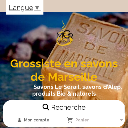
Panneau de gestion des cookies
Langue
▼
Grossiste en savons
de Marseille
Savons Le Sérail, savons d'Alep,
produits Bio & naturels
Recherche
Mon compte
Panier