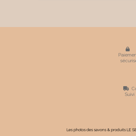

Paiemen
sécuris
Co

Suivi
Les photos des savons & produits LE SE