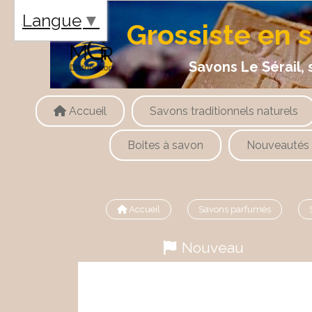
Panneau de gestion des cookies
Langue
▼
Grossiste en 
Savons Le Sérail, savons
Accueil
Savons traditionnels naturels
Boites à savon
Nouveautés
Accueil
Savons parfumés
Nouveau