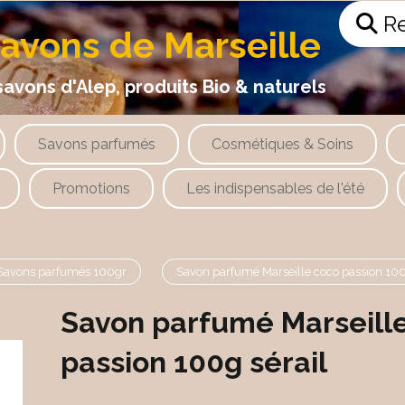
Re
savons de Marseille
 d'Alep, produits Bio & naturels
Savons parfumés
Cosmétiques & Soins
Promotions
Les indispensables de l'été
Savons parfumés 100gr
Savon parfumé Marseille coco passion 100
Savon parfumé Marseill
passion 100g sérail