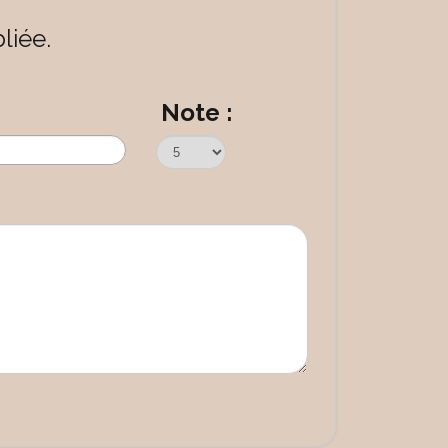
liée.
Note :