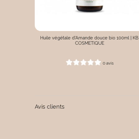
 lot de 3 |
Shampoing spécial cheveux blonds
0 avis
Avis clients