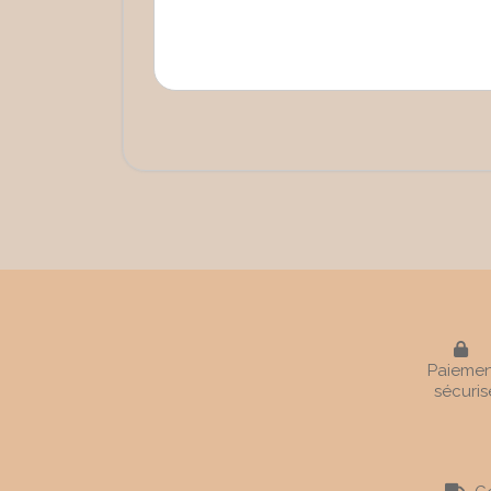

Paiemen
sécuris