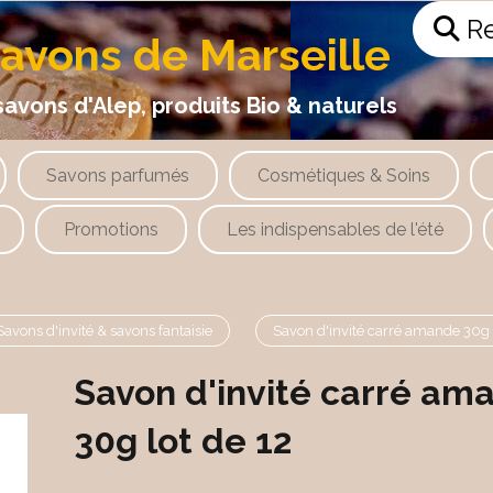
Re
savons de Marseille
 d'Alep, produits Bio & naturels
Savons parfumés
Cosmétiques & Soins
Promotions
Les indispensables de l'été
Savons d'invité & savons fantaisie
Savon d'invité carré amande 30g 
Savon d'invité carré am
30g lot de 12