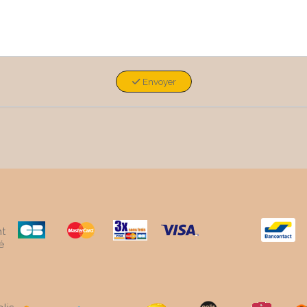
Envoyer
t
é