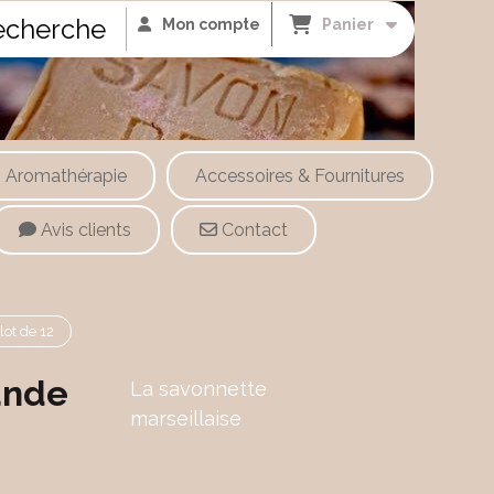
cherche
Mon compte
Panier
Aromathérapie
Accessoires & Fournitures
Avis clients
Contact
lot de 12
ande
La savonnette
marseillaise