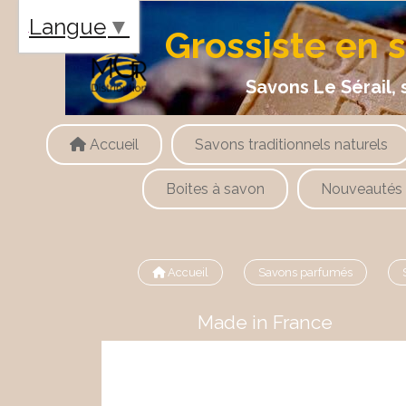
Panneau de gestion des cookies
Langue
▼
Grossiste en 
Savons Le Sérail, savons
Accueil
Savons traditionnels naturels
Boites à savon
Nouveautés
Accueil
Savons parfumés
Made in France