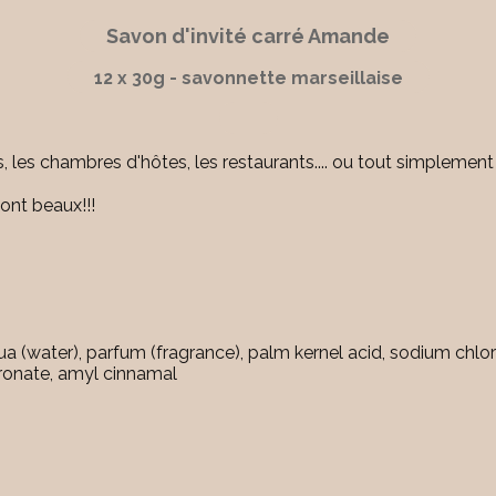
Savon d'invité carré Amande
12 x 30g - savonnette marseillaise
s, les chambres d'hôtes, les restaurants.... ou tout simplemen
sont beaux!!!
 (water), parfum (fragrance), palm kernel acid, sodium chlori
dronate, amyl cinnamal