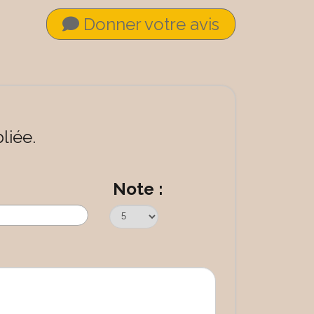
Donner votre avis
liée.
Note :