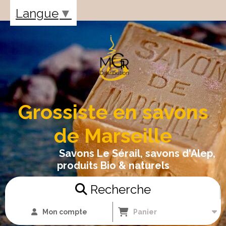
Panneau de gestion des cookies
Langue
▼
Grossiste en savons
de Marseille
Savons Le Sérail, savons d'Alep,
produits Bio & naturels
Recherche
Mon compte
Panier