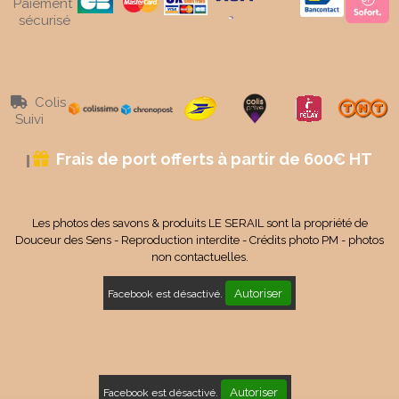
Paiement
sécurisé
Colis

Suivi
Frais de port offerts à partir de 600€ HT

Les photos des savons & produits LE SERAIL sont la propriété de
Douceur des Sens - Reproduction interdite - Crédits photo PM - photos
non contactuelles.
Autoriser
Facebook est désactivé.
Autoriser
Facebook est désactivé.