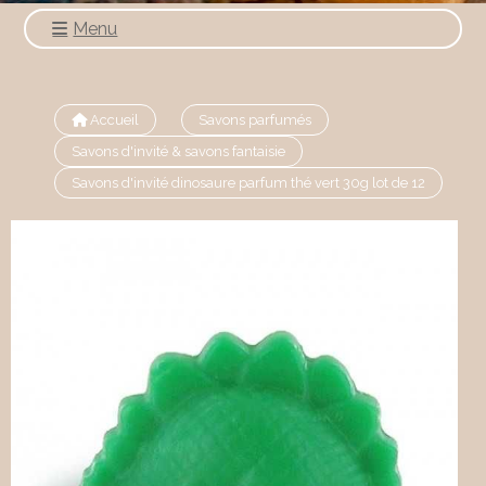
Menu
Accueil
Savons parfumés
Savons d'invité & savons fantaisie
Savons d'invité dinosaure parfum thé vert 30g lot de 12