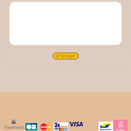
Envoyer

Paiement