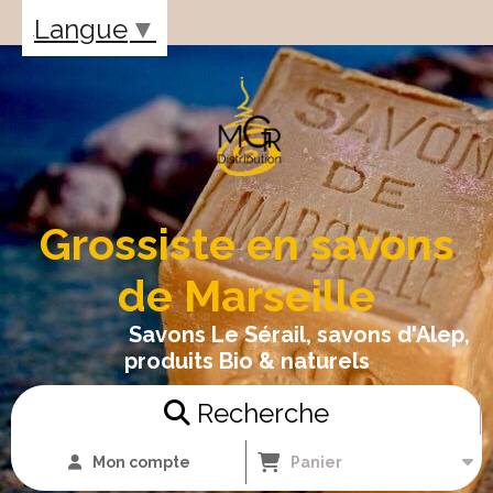
Panneau de gestion des cookies
Langue
▼
Grossiste en savons
de Marseille
Savons Le Sérail, savons d'Alep,
produits Bio & naturels
Recherche
Mon compte
Panier