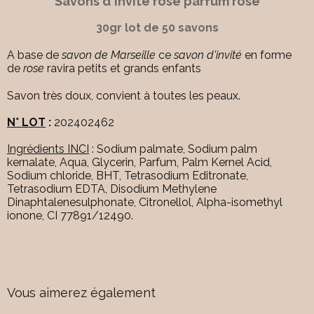
Savons d'invité rose parfum rose
30gr lot de 50 savons
A base de
savon de Marseille
ce
savon d'invité
en forme
de
rose
ravira petits et grands enfants
Savon très doux, convient à toutes les peaux.
N° LOT
:
202402462
Ingrédients INCI
: Sodium palmate, Sodium palm
kernalate, Aqua, Glycerin, Parfum, Palm Kernel Acid,
Sodium chloride, BHT, Tetrasodium Editronate,
Tetrasodium EDTA, Disodium Methylene
Dinaphtalenesulphonate, Citronellol, Alpha-isomethyl
ionone, CI 77891/12490.
Vous aimerez également