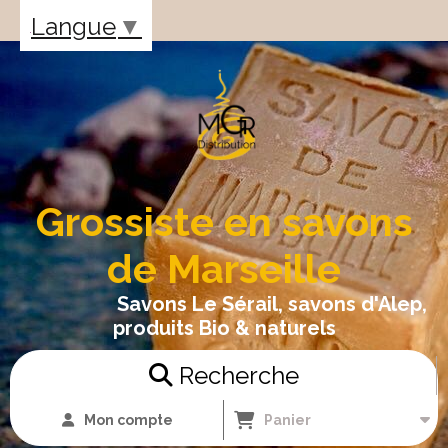
Panneau de gestion des cookies
Langue
▼
Grossiste en savons
de Marseille
Savons Le Sérail, savons d'Alep,
produits Bio & naturels
Recherche
Mon compte
Panier