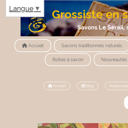
Panneau de gestion des cookies
Langue
▼
Grossiste en 
Savons Le Sérail, savons
Accueil
Savons traditionnels naturels
Boites à savon
Nouveautés
Accueil
Blog
Huiles ess