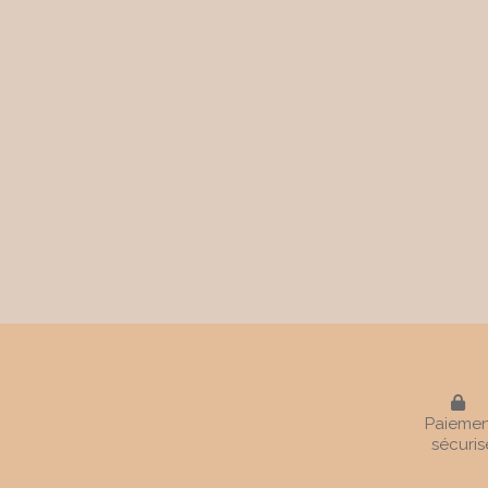

Paiemen
sécuris