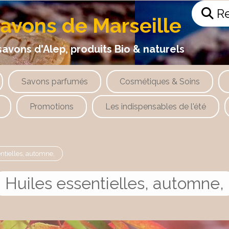
Re
savons de Marseille
 d'Alep, produits Bio & naturels
Savons parfumés
Cosmétiques & Soins
Promotions
Les indispensables de l'été
entielles, automne,
Huiles essentielles, automne,