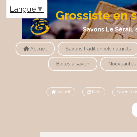
Panneau de gestion des cookies
Langue
▼
Grossiste en 
Savons Le Sérail, savons
Accueil
Savons traditionnels naturels
Boites à savon
Nouveautés
Accueil
Blog
Savons tra