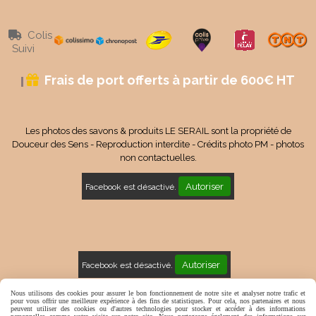
Colis

Suivi
Frais de port offerts à partir de 600€ HT

Les photos des savons & produits LE SERAIL sont la propriété de
Douceur des Sens - Reproduction interdite - Crédits photo PM - photos
non contactuelles.
Autoriser
Facebook est désactivé.
Autoriser
Facebook est désactivé.
Mentions Légales
Conditions générales de vente
Nous utilisons des cookies pour assurer le bon fonctionnement de notre site et analyser notre trafic et
pour vous offrir une meilleure expérience à des fins de statistiques. Pour cela, nos partenaires et nous
peuvent utiliser des cookies ou d'autres technologies pour stocker et accéder à des informations
Politique de confidentialité
Gestion cookies
Mon Compte