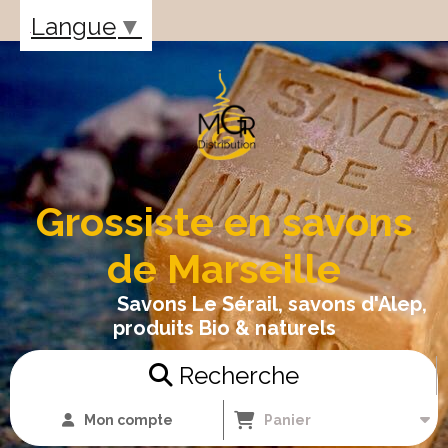
Panneau de gestion des cookies
Langue
▼
Grossiste en savons
de Marseille
Savons Le Sérail, savons d'Alep,
produits Bio & naturels
Recherche
Mon compte
Panier