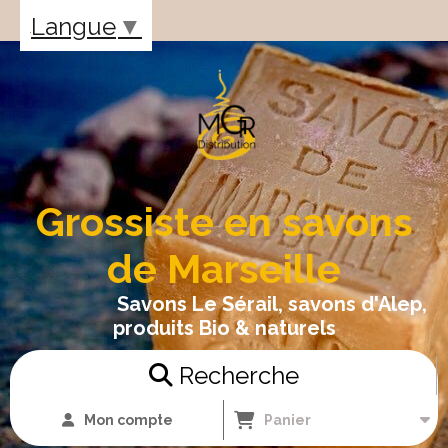
Panneau de gestion des cookies
Langue
▼
Grossiste en savons
de Marseille
Savons Le Sérail, savons d'Alep,
produits Bio & naturels
Recherche
Mon compte
Panier