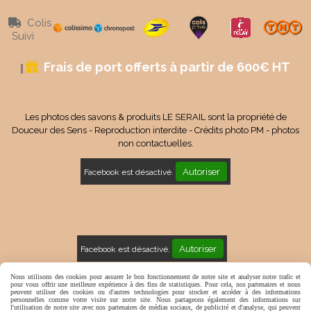
Colis

Suivi
Frais de port offerts à partir de 600€ HT

Les photos des savons & produits LE SERAIL sont la propriété de
Douceur des Sens - Reproduction interdite - Crédits photo PM - photos
non contactuelles.
Autoriser
Facebook est désactivé.
Autoriser
Facebook est désactivé.
Mentions Légales
Conditions générales de vente
Nous utilisons des cookies pour assurer le bon fonctionnement de notre site et analyser notre trafic et
pour vous offrir une meilleure expérience à des fins de statistiques. Pour cela, nos partenaires et nous
peuvent utiliser des cookies ou d'autres technologies pour stocker et accéder à des informations
Politique de confidentialité
Gestion cookies
Mon Compte
personnelles comme votre visite sur notre site. Nous partageons également des informations sur
l'utilisation de notre site avec nos partenaires de médias sociaux, de publicité et d'analyse, qui peuvent