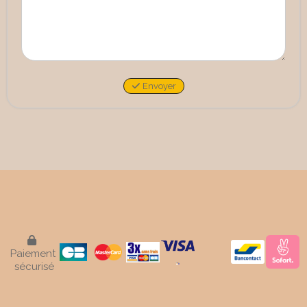
Envoyer

Paiement
sécurisé