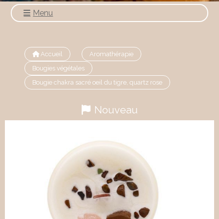
Menu
Accueil
Aromathérapie
Bougies végétales
Bougie chakra sacré oeil du tigre, quartz rose
Nouveau